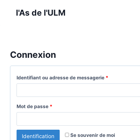
Skip
l'As de l'ULM
to
content
Connexion
Identifiant ou adresse de messagerie
*
Mot de passe
*
Se souvenir de moi
Identification